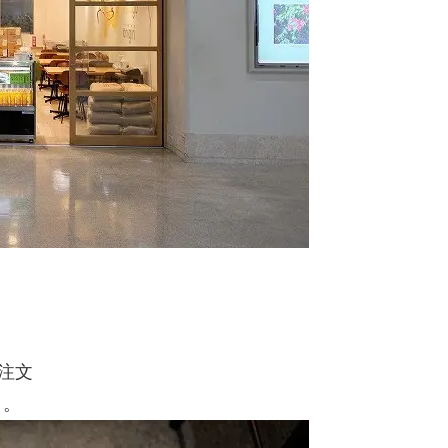
注文
よ。