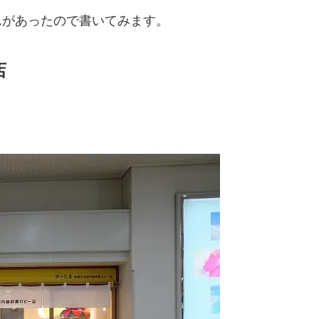
んがあったので書いてみます。
店
。