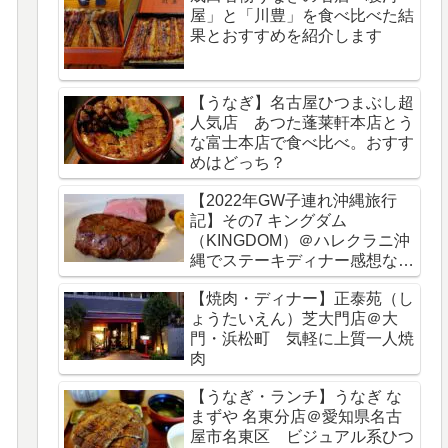
屋」と「川豊」を食べ比べた結
果とおすすめを紹介します
【うなぎ】名古屋ひつまぶし超
人気店 あつた蓬莱軒本店とう
な富士本店で食べ比べ。おすす
めはどっち？
【2022年GW子連れ沖縄旅行
記】その7 キングダム
（KINGDOM）＠ハレクラニ沖
縄でステーキディナー感想など
をブログレビュー
【焼肉・ディナー】正泰苑（し
ょうたいえん）芝大門店＠大
門・浜松町 気軽に上質一人焼
肉
【うなぎ・ランチ】うなぎ な
まずや 名東分店＠愛知県名古
屋市名東区 ビジュアル系ひつ