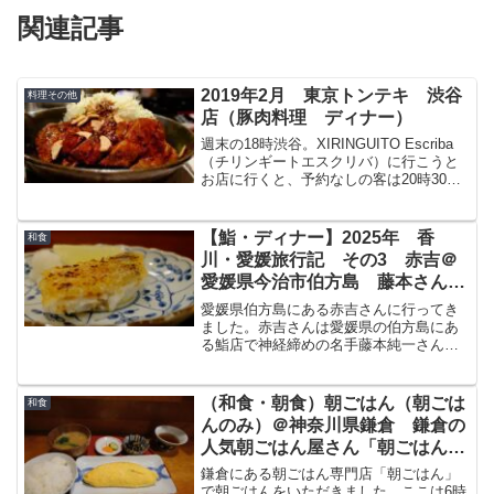
関連記事
2019年2月 東京トンテキ 渋谷
料理その他
店（豚肉料理 ディナー）
週末の18時渋谷。XIRINGUITO Escriba
（チリンギートエスクリバ）に行こうと
お店に行くと、予約なしの客は20時30分
からの案内となっていたので、別のお店
探しへ。やっぱり予約必要か。。。ま
あ、そうですよね。お腹も空いていたの
【鮨・ディナー】2025年 香
和食
で...
川・愛媛旅行記 その3 赤吉＠
愛媛県今治市伯方島 藤本さんの
魚がいただけるここでしか食べら
愛媛県伯方島にある赤吉さんに行ってき
れないお鮨
ました。赤吉さんは愛媛県の伯方島にあ
る鮨店で神経締めの名手藤本純一さんの
魚がいただける名店です。今回はそんな
あかきちさんでいただいたお鮨について
ブログで紹介したいと思います。赤吉赤
（和食・朝食）朝ごはん（朝ごは
和食
吉予約サイト （OMAK...
んのみ）＠神奈川県鎌倉 鎌倉の
人気朝ごはん屋さん「朝ごはん」
で美味しいしらすオムレツをいた
鎌倉にある朝ごはん専門店「朝ごはん」
だく
で朝ごはんをいただきました。ここは6時