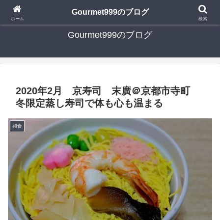
日々の食べ歩き・たまに行く旅行・子供とのお出かけを書いたブログです
Gourmet999のブログ
ホーム
検索
Gourmet999のブログ
2020年2月 京寿司 末廣＠京都市寺町
冬限定蒸し寿司で体も心も温まる
和食