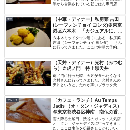
半から営業されている朝ごはん専門店
で、焼き魚の他、名物のしらすねぎオム
レツの朝食がいただけます。今回はそん
な「朝ごはん」でいただいた朝ごはんに
【中華・ディナー】私房菜 吉田
中華
ついてブログで紹介したい...
(シーフォンチョイ ヨシダ)＠東京
港区六本木 「カジュアルに、最
高峰に」気軽に楽しめる最高の中
六本木ミッドタウン近くにある「私房菜
華
吉田（シーフォンチョイ ヨシダ）」さん
に行ってきました。ここは中華の予約困
難店「隼」のDNAを引き継ぎ、一流の料
理をカジュアルに好きなだけいただける
中華の名店だと思います。前回訪れたの
（天丼・ディナー）光村（みつむ
和食
が1年前、黒島黒豚...
ら）＠虎ノ門 特上黒天丼
虎ノ門に行った時、天丼が食べたくなり
光村さんに行ってきました。光村さんの
天丼というと、たれが黒いブラック天
丼、前から行きたかったので楽しみで
す。そんな光村さんの場所、混雑状況、
天丼についてブログに書きたいと思いま
〔カフェ・ランチ〕Au Temps
フレンチ
す。天丼光村について創業19...
Jadis （オ・タン・ジャディス）
＠東京都渋谷区神南 南仏の香り
ただようガレット
雨の降る土曜日、渋谷のガレット人気店
オ タン ジャャディスに行ってきまし
た。ここは南仏を彷彿させるかわいい店