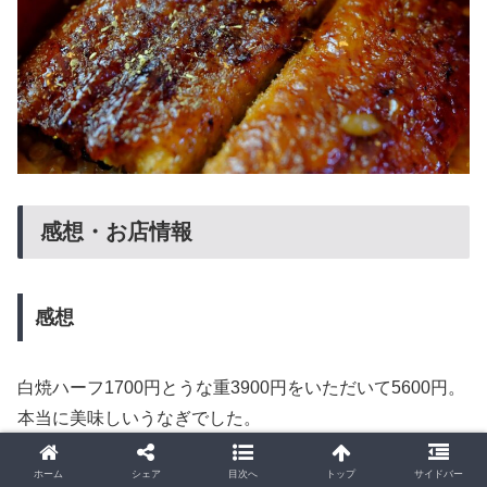
感想・お店情報
感想
白焼ハーフ1700円とうな重3900円をいただいて5600円。
本当に美味しいうなぎでした。
あの表面カリカリ、中はふわトロっとした食感と口中に広
ホーム
シェア
目次へ
トップ
サイドバー
がる香ばしさは本当に最高
です。