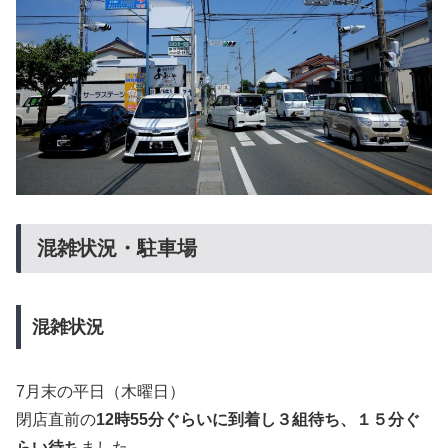
混雑状況・駐車場
混雑状況
7月末の平日（木曜日）
閉店直前の
12時55分ぐらいに到着し３組待ち、１５分ぐ
らい待ち
ました。