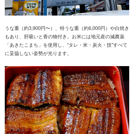
うな重（約3,900円〜）、特うな重（約6,000円）や白焼き
もあり、肝吸いと香の物付き。お米には地元産の減農薬
「あきたこまち」を使用し、“タレ・米・炭火・技”すべて
に妥協しない姿勢が光ります。