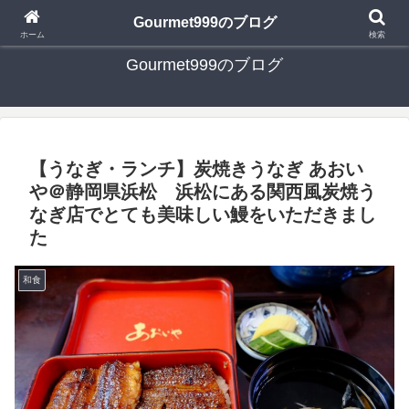
日々の食べ歩き・たまに行く旅行・子供とのお出かけを書いたブログです
Gourmet999のブログ
ホーム
検索
Gourmet999のブログ
【うなぎ・ランチ】炭焼きうなぎ あおい
や＠静岡県浜松 浜松にある関西風炭焼う
なぎ店でとても美味しい鰻をいただきまし
た
和食