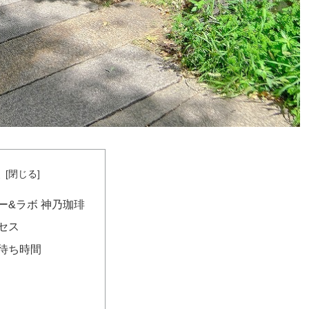
次
ー&ラボ 神乃珈琲
セス
待ち時間