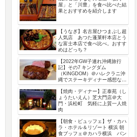
屋」と「川豊」を食べ比べた結
果とおすすめを紹介します
【うなぎ】名古屋ひつまぶし超
人気店 あつた蓬莱軒本店とう
な富士本店で食べ比べ。おすす
めはどっち？
【2022年GW子連れ沖縄旅行
記】その7 キングダム
（KINGDOM）＠ハレクラニ沖
縄でステーキディナー感想など
をブログレビュー
【焼肉・ディナー】正泰苑（し
ょうたいえん）芝大門店＠大
門・浜松町 気軽に上質一人焼
肉
【朝食・ビュッフェ】ザ・カハ
ラ・ホテル＆リゾート 横浜 朝
食ブッフェ＠カハラ横浜 バン