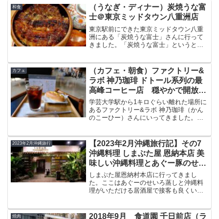
（うなぎ・ディナー）炭焼うな富
和食
士＠東京ミッドタウン八重洲店
東京駅前にできた東京ミッドタウン八重
洲にある「炭焼うな富士」さんに行って
きました。「炭焼うな富士」というと株
式会社かぶらやが経営する地焼きのうな
ぎがいただける名店です。東京駅近くで
本格的なひつまぶしがいただけるうな富
（カフェ・朝食）ファクトリー&
カフェ
士さんのお店、メニュー、...
ラボ 神乃珈琲 ドトール系列の最
高峰コーヒー店 穏やかで開放的
な店内でリラックス
学芸大学駅から1キロぐらい離れた場所に
あるファクトリー&ラボ 神乃珈琲（かん
のこーひー）さんにいってきました。フ
ァクトリー&ラボ 神乃珈琲はドトールの
最高ブランドで焙煎工場を併設した人気
カフェです。開放感のある二階席、焙煎
【2023年2月沖縄旅行記】その7
2023年2月沖縄旅行
工場が見られる一階...
沖縄料理 しまぶた屋 恩納本店 美
味しい沖縄料理とあぐー豚のせい
ろ蒸し
しまぶた屋恩納村本店に行ってきまし
た。ここはあぐーのせいろ蒸しと沖縄料
理がいただける居酒屋で接客も良くいい
お店です。あぐーのせいろ蒸しコースと
沖縄料理をいただき大満足でした。今回
はこのしまぶた屋の、場所・アクセス、
2018年9月 食道園 千日前店（ラ
焼肉