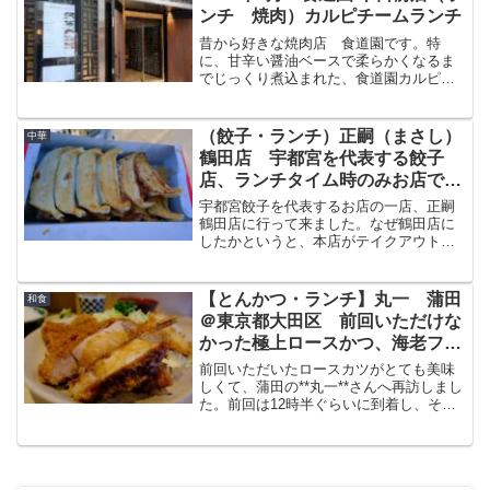
混雑、店内、メニュー、料理のをブログ
ンチ 焼肉）カルピチームランチ
で紹介したいと思います。
昔から好きな焼肉店 食道園です。特
に、甘辛い醤油ベースで柔らかくなるま
でじっくり煮込まれた、食道園カルピチ
ームが大好きで、久しぶりに食べたくな
り、食道園千日前店に行きました。千日
前界隈久しぶりの大阪ですが、韓国人、
（餃子・ランチ）正嗣（まさし）
中華
中国人だらけでどこかの東南...
鶴田店 宇都宮を代表する餃子
店、ランチタイム時のみお店で食
べることができます
宇都宮餃子を代表するお店の一店、正嗣
鶴田店に行って来ました。なぜ鶴田店に
したかというと、本店がテイクアウト専
門店となり店内で食べられる宇都宮駅に
近いということで鶴田店にいってきまし
た。ただし店内で食べられるのは14時ぐ
【とんかつ・ランチ】丸一 蒲田
和食
らいまで（ラストオーダ...
＠東京都大田区 前回いただけな
かった極上ロースかつ、海老フラ
イ、イカフライ、椎茸フライを食
前回いただいたロースカツがとても美味
べに再訪
しくて、蒲田の**丸一**さんへ再訪しまし
た。前回は12時半ぐらいに到着し、その
時点では極上ロースカツは売り切れでし
た。確実に食べるべく早めにお店に行
き、今回いただいた極上ロースカツ、エ
ビフライ、イカフラ...