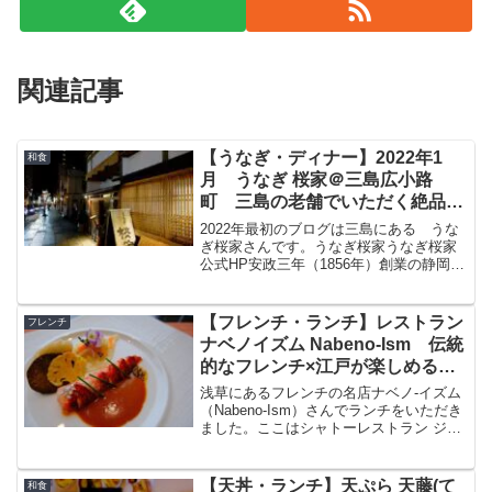
関連記事
【うなぎ・ディナー】2022年1
和食
月 うなぎ 桜家＠三島広小路
町 三島の老舗でいただく絶品う
なぎディナー
2022年最初のブログは三島にある うな
ぎ桜家さんです。うなぎ桜家うなぎ桜家
公式HP安政三年（1856年）創業の静岡県
東部 うなぎ処三島にある老舗です。観
光客から地元客までいつも混んでいるお
店です。うなぎ桜家混雑今回行った金曜
【フレンチ・ランチ】レストラン
フレンチ
日の夜は空いて...
ナベノイズム Nabeno-Ism 伝統
的なフレンチ×江戸が楽しめる名
店
浅草にあるフレンチの名店ナベノ‑イズム
（Nabeno-Ism）さんでランチをいただき
ました。ここはシャトーレストラン ジョ
エル・ロブション（恵比寿）」の エグゼ
クティブシェフ を務めていた渡辺雄一郎
シェフのお店で、伝統のフレンチ×和×江
【天丼・ランチ】天ぷら 天藤(て
和食