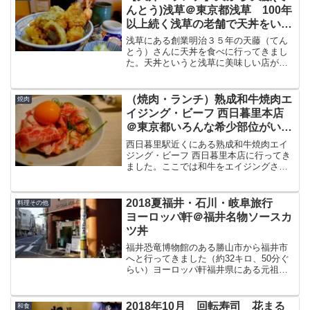
戸が...
んとう)浅草＠東京都浅草 100年
以上続く浅草の老舗で天丼をいた
だく
浅草にある創業明治３５年の天藤（てん
とう）さんに天丼を食べに行ってきまし
た。天丼というと浅草に美味しい店が多
いと思っていますがインバウンド客でど
こもかしこも混雑しているなか、比較的
待たずに絶品の天婦羅、天丼がいただけ
（焼肉・ランチ）熟成和牛焼肉エ
焼肉
る名店です。今回は天藤（...
イジング・ビーフ 西日暮里本店
＠東京都いろんな希少部位がいた
だけるお得なコース
西日暮里駅近くにある熟成和牛焼肉エイ
ジング・ビーフ 西日暮里本店に行ってき
ました。ここでは和牛をエイジングさせ
旨みを引き出した焼肉が楽しめます。今
回はここでいただいた和牛キンパが入っ
たスペシャルコースについてブログで紹
2018夏福井・石川・岐阜旅行
料理その他
介したいと思います。熟...
ヨーロッパ軒＠福井名物ソースカ
ツ丼
福井恐竜博物館のある勝山市から福井市
へと行ってきました（約32キロ、50分ぐ
らい）ヨーロッパ軒福井県にある元祖ソ
ースカツ丼のお店です。出汁と卵でとじ
たいわゆる「カツ丼」とまた違うカツ丼
です。ヨーロッパ軒総本店混雑状況平日
2018年10月 回転寿司 花まる
和食