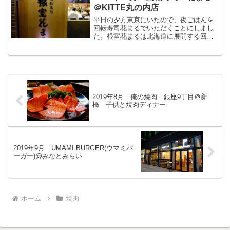
の夏16時ぐらいに到...
＠KITTE丸の内店
平日の夕方東京にいたので、夜ごはんを
回転寿司花まるでいただくことにしまし
た。根室花まるは北海道に展開する回転
寿司屋さんです。北海道以外は、東京駅
近くのKITTEという商業ビル内と銀座の
東急プラザ内あります。特に、KITTE店
はいつ来ても長蛇...
2019年8月 俺の焼肉 銀座9丁目＠新
橋 子供と焼肉ディナー
2019年9月 UMAMI BURGER(ウマミバ
ーガー)@みなとみらい
ホーム
焼肉