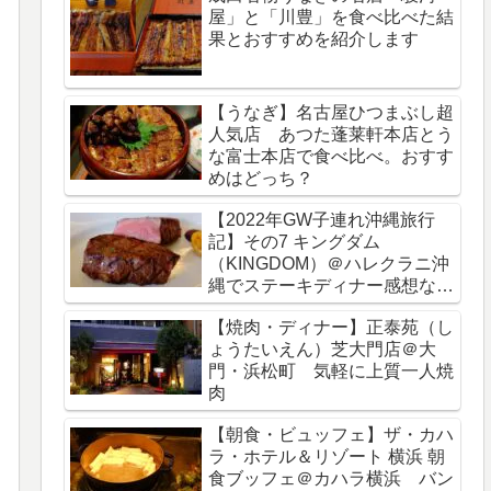
屋」と「川豊」を食べ比べた結
果とおすすめを紹介します
【うなぎ】名古屋ひつまぶし超
人気店 あつた蓬莱軒本店とう
な富士本店で食べ比べ。おすす
めはどっち？
【2022年GW子連れ沖縄旅行
記】その7 キングダム
（KINGDOM）＠ハレクラニ沖
縄でステーキディナー感想など
をブログレビュー
【焼肉・ディナー】正泰苑（し
ょうたいえん）芝大門店＠大
門・浜松町 気軽に上質一人焼
肉
【朝食・ビュッフェ】ザ・カハ
ラ・ホテル＆リゾート 横浜 朝
食ブッフェ＠カハラ横浜 バン