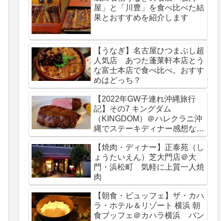
屋」と「川豊」を食べ比べた結
果とおすすめを紹介します
【うなぎ】名古屋ひつまぶし超
人気店 あつた蓬莱軒本店とう
な富士本店で食べ比べ。おすす
めはどっち？
【2022年GW子連れ沖縄旅行
記】その7 キングダム
（KINGDOM）＠ハレクラニ沖
縄でステーキディナー感想など
をブログレビュー
【焼肉・ディナー】正泰苑（し
ょうたいえん）芝大門店＠大
門・浜松町 気軽に上質一人焼
肉
【朝食・ビュッフェ】ザ・カハ
ラ・ホテル＆リゾート 横浜 朝
食ブッフェ＠カハラ横浜 バン