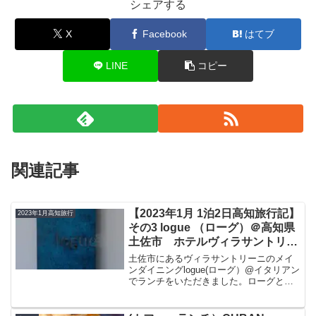
シェアする
X
Facebook
はてブ
LINE
コピー
関連記事
【2023年1月 1泊2日高知旅行記】
2023年1月高知旅行
その3 logue （ローグ）＠高知県
土佐市 ホテルヴィラサントリー
ニのメインダイニングで感動のラ
土佐市にあるヴィラサントリーニのメイ
ンチ
ンダイニングlogue(ローグ）@イタリアン
でランチをいただきました。ローグとい
うとゴエミヨ2022で14.5で2トックで掲載
されている名店です。今回はこの素敵な
ローグの場所・アクセス、お店につい