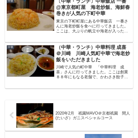
〔中華・ランチ〕中華飯店 一番
中華
味しい蕎麦がいただけまし...
@東京都町屋 海老炒飯、海鮮春
巻きが人気の下町中華
東京の下町町屋にある中華飯店 一番さ
んに海老炒飯を食べに行ってきました。
ここは、大ぶりの帆立や海老が入った海
鮮春巻きや大ぶりの海老がたっぷりのっ
た炒飯などが楽しめる人気町中華店で
す。今回はランチタイムに行った一番さ
（中華・ランチ）中華料理 成喜
中華
んについてブログで紹介した...
＠川崎 川崎人気町中華で海老炒
飯をいただきました
川崎で人気の町中華 「中華料理 成
喜」さんに行ってきました。ここは創業
８８年にもなる老舗で、かわさき餃子み
そで食べる餃子が有名ですがその他も美
味しい中華料理がいただけます。今回は
この中華料理 成喜についてブログで紹
介します。中華料理 成喜（...
2020年2月 祇園MAVO＠京都祇園 間人
(たいざ）ガニスペシャルコース