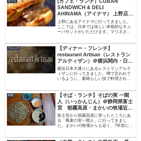
(カフェ・ランチ）CUBAN
カフェ
て、値段の目安、料理、ヴィラサントリ
SANDWICH & DELI
ーニの絶景、感動のランチをブログで紹
AHINAMA（アイナマ） 上野店
介したいと思います。
@東京都上野 気軽にキューバサ
上野にあるアイナマに行ってきました。
ンド エル・ク・パーノがいただ
ここでは、日本では珍しい本格的なキュ
ーバサンドがいただけます。マリネされ
けるお店
た豚肉とバターを塗って焼き上げたバン
ズのホットサンドは、外はパリッ、中は
どっしりとしていてとても美味しい。今
【ディナー・フレンチ】
フレンチ
回はこのアイナマについて...
restaurant Artisan（レストラン
アルティザン）＠横浜関内・日本
大通り ボリューム満点！がっつ
横浜日本大通りにあるレストランアルテ
りクラシックフレンチの肉祭り
ィザンに行ってきました。噂で言われて
いるように、素晴らしい技で料理された
ボリューミーながっつりフレンチがいた
だける素晴らしいお店でした。ディナー
で行った感想、料理についてなどの体験
【そば・ランチ】そばの実 一閑
和食
談、個人的な口コミを書きたいと思いま
人（いっかんじん）＠静岡県富士
す。
宮 朝霧高原・まかいの牧場近く
の美味しい蕎麦屋で絶品とろろ蕎
富士宮から朝霧高原に登ったところにあ
麦をいただきました
る「蕎麦の実一閑人」に行ってきまし
た。まかいの牧場からも近く、7年前に家
族で行きその蕎麦の美味しさに驚いたも
のでした。久しぶりに富士宮に行く用事
があったので訪問、今回も記憶に勝る美