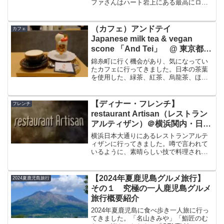
ファさんはハート岩上にある最高にロケ
フェ
ーションの良いカフェでジェラートから
ピザまで楽しむ事ができます。池間ブル
ーに海外の様な雰囲気のカフェ、美味し
（カフェ）アンドテイ
カフェ
いジェラート、宮古島を存分に楽しめる
Japanese milk tea & vegan
カフェだと思いました。今回このニヌフ
scone 「And Tei」 @ 東京都墨
ァさんの場所・アクセス、お店、メニュ
田区錦糸町 日本の茶葉を使用し
ー、素敵な店内、ジェラートをブログで
錦糸町に行く機会があり、気になってい
紹介したいと思います。
たミルクティーのお店
たカフェに行ってきました。日本の茶葉
を使用した、緑茶、紅茶、烏龍茶、ほう
じ茶等のミルクティーをいただけるお店
です。今回はこのアンドティさんについ
てブログで紹介したいと思います。アン
【ディナー・フレンチ】
フレンチ
ドテイ Japanese...
restaurant Artisan（レストラン
アルティザン）＠横浜関内・日本
大通り ボリューム満点！がっつ
横浜日本大通りにあるレストランアルテ
りクラシックフレンチの肉祭り
ィザンに行ってきました。噂で言われて
いるように、素晴らしい技で料理された
ボリューミーながっつりフレンチがいた
だける素晴らしいお店でした。ディナー
で行った感想、料理についてなどの体験
【2024年夏鹿児島グルメ旅行】
2024夏鹿児島旅行
談、個人的な口コミを書きたいと思いま
その１ 究極の一人鹿児島グルメ
す。
旅行概要紹介
2024年夏鹿児島に食べ歩き一人旅に行っ
てきました。「名山きみや」「鮨匠のむ