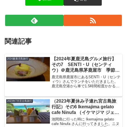
関連記事
【2024年夏鹿児島グルメ旅行】
2024夏鹿児島旅行
その7 SENTI・U（センティ
ウ）＠鹿児島県茅鹿屋市 季節を
感じるイタリアンの名店でランチ
鹿児島県鹿屋市にあるSENTI・U（センテ
をいただきました
ィウ）さんでランチをいただきました。
鹿児島空港から車で1.5時間程度かかる大
都市圏から行きにく場所、しかしながら
ゴエミヨ3トック、都内などからグルメな
人を呼ぶ名店です。今回はそんなセンテ
（2023年夏休み子連れ宮古島旅
2023年7月宮古島旅行
ィウさんをブ...
行記）その6 Ikemajima gelato
cafe Ninufa （イケマジマ ジェラ
ート カフェ ニヌファ）@池間
池間島に行った時に Ikemajima gelato
島 最高のロケーション 絶景カ
cafe Ninufa さんに行ってきました。ニヌ