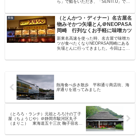
ら」で鮨をいただき、「SENTI.U」で夏
イタリアンをいただく、さらに「美鶴」
でうなぎ「永楽荘」で地鶏と黒毛和牛、
「むじゃき」でシロクマをいただき、宿
（とんかつ・ディナー）名古屋名
和食
泊は「城山ホテル」と「シェラトン鹿児
物みそかつ矢場とん＠NEOPASA
島」、指宿「砂楽」で砂蒸し温泉、霧島
岡崎 行列なくお手軽に味噌カツ
温泉「妙見石原壮」で露天風呂、城山ホ
テルの「薩摩の湯」で桜島を眺め、シェ
新東名高速を使った時、名古屋で味噌カ
ラトン鹿児島で天然温泉につかる。仙厳
ツが食べたくなりNEOPASA岡崎にある
園で島津家の歴史にふれ、鹿児島水族館
矢場とんに行ってきました。今回はこの
でジンベイザメを鑑賞。そんな詰込みま
矢場とんの、メニュー、価格、料理の紹
くりの２泊３日の究極のグルメ一人旅旅
介をブログでしたいと思います。矢場と
行記をブログで紹介したいと思います。
ん矢場とん公式HP1947年創業の味噌カツ
の店。創業者の...
熱海食べ歩き散歩 平和通り商店街、海
岸通りを巡ってみました
（とろろ・ランチ）元祖とろろ汁の丁子
屋（ちょうじや）＠静岡市駿河区丸子
（まりこ） 東海道五十三次 鞠子宿名物
とろろ汁