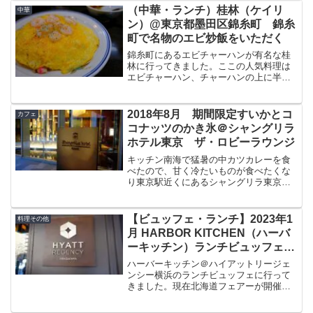
ほぼ予約が取れない超予約困難店、品川
（中華・ランチ）桂林（ケイリ
中華
店も現...
ン）@東京都墨田区錦糸町 錦糸
町で名物のエビ炒飯をいただく
錦糸町にあるエビチャーハンが有名な桂
林に行ってきました。ここの人気料理は
エビチャーハン、チャーハンの上に半熟
玉子と茹でエビがのった炒飯はなかなか
美味しくペロリといただきました。今回
はこの桂林についてブログで紹介したい
2018年8月 期間限定すいかとコ
カフェ
と思います。桂林桂林 公...
コナッツのかき氷＠シャングリラ
ホテル東京 ザ・ロビーラウンジ
キッチン南海で猛暑の中カツカレーを食
べたので、甘く冷たいものが食べたくな
り東京駅近くにあるシャングリラ東京の
ザロビーラウンジへ行ってきました。シ
ャングリラホテル東京東京駅近くにある
シャングリラホテルです。同じ香港に本
【ビュッフェ・ランチ】2023年1
料理その他
籍を置くマンダリンオリエ...
月 HARBOR KITCHEN（ハーバ
ーキッチン）ランチビュッフェ＠
ハイアットリージェンシー横浜
ハーバーキッチン＠ハイアットリージェ
2023年新春北海道フェアー ク
ンシー横浜のランチビュッフェに行って
きました。現在北海道フェアーが開催
オリティー高いビュッフェ再訪
（2022年11月1日(火) ～ 2023年2月28日
(火)）がされています。今回はハーバーキ