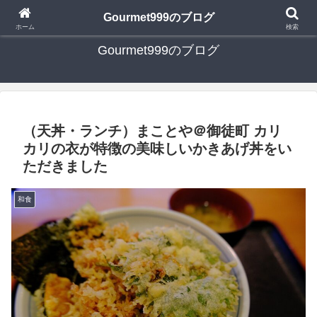
日々の食べ歩き・たまに行く旅行・子供とのお出かけを書いたブログです
Gourmet999のブログ
ホーム
検索
Gourmet999のブログ
（天丼・ランチ）まことや＠御徒町 カリ
カリの衣が特徴の美味しいかきあげ丼をい
ただきました
和食