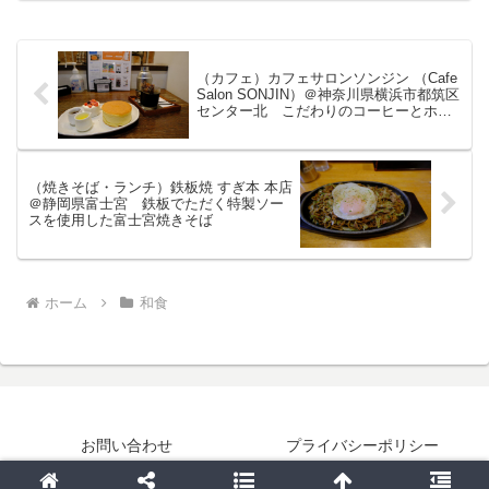
ッチンの場所・アクセス、価格・値段、
店内・混雑状況、料理をブログで紹介し
たいと思います。
（カフェ）カフェサロンソンジン （Cafe
Salon SONJIN）＠神奈川県横浜市都筑区
センター北 こだわりのコーヒーとホッ
トケーキがいただけるお店
（焼きそば・ランチ）鉄板焼 すぎ本 本店
＠静岡県富士宮 鉄板でただく特製ソー
スを使用した富士宮焼きそば
ホーム
和食
お問い合わせ
プライバシーポリシー
© 2017 Gourmet999のブログ.