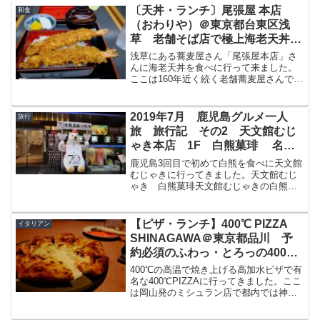
〔天丼・ランチ〕尾張屋 本店
和食
（おわりや）＠東京都台東区浅
草 老舗そば店で極上海老天丼
これは美味しい
浅草にある蕎麦屋さん「尾張屋本店」さ
んに海老天丼を食べに行って来ました。
ここは160年近く続く老舗蕎麦屋さんで大
きな海老が2本のった天丼、蕎麦がいただ
ける名店です。今回は浅草にある尾張屋
本店さんでいただいた天丼についてブロ
2019年7月 鹿児島グルメ一人
旅行
グで紹介したいと思...
旅 旅行記 その2 天文館むじ
ゃき本店 1F 白熊菓琲 名物
しろくまをいただく
鹿児島3回目で初めて白熊を食べに天文館
むじゃきに行ってきました。天文館むじ
ゃき 白熊菓琲天文館むじゃきの白熊
は、昭和２２年、弊社創始者”久保 武”に
よって考案され、昭和24年に販売を開始
されました。白蜜、赤蜜をかけたみぞ
【ピザ・ランチ】400℃ PIZZA
イタリアン
れ、蜜かけのようなシ...
SHINAGAWA＠東京都品川 予
約必須のふわっ・とろっの400℃
の高温で焼き上げる高加水ピザ
400℃の高温で焼き上げる高加水ピザで有
名な400℃PIZZAに行ってきました。ここ
は岡山発のミシュラン店で都内では神楽
坂が1店舗目、そして25年の6月に品川に2
店舗目がオープンしました。神楽坂店は