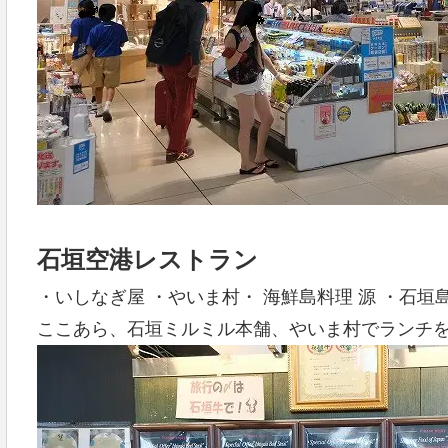
石垣空港レストラン
・いしなぎ屋 ・やいま村・ 海鮮島料理 源 ・石
ここあら、石垣ミルミル本舗、やいま村でランチ