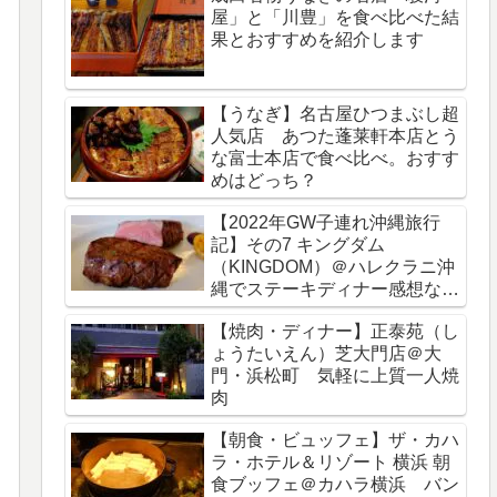
屋」と「川豊」を食べ比べた結
果とおすすめを紹介します
【うなぎ】名古屋ひつまぶし超
人気店 あつた蓬莱軒本店とう
な富士本店で食べ比べ。おすす
めはどっち？
【2022年GW子連れ沖縄旅行
記】その7 キングダム
（KINGDOM）＠ハレクラニ沖
縄でステーキディナー感想など
をブログレビュー
【焼肉・ディナー】正泰苑（し
ょうたいえん）芝大門店＠大
門・浜松町 気軽に上質一人焼
肉
【朝食・ビュッフェ】ザ・カハ
ラ・ホテル＆リゾート 横浜 朝
食ブッフェ＠カハラ横浜 バン