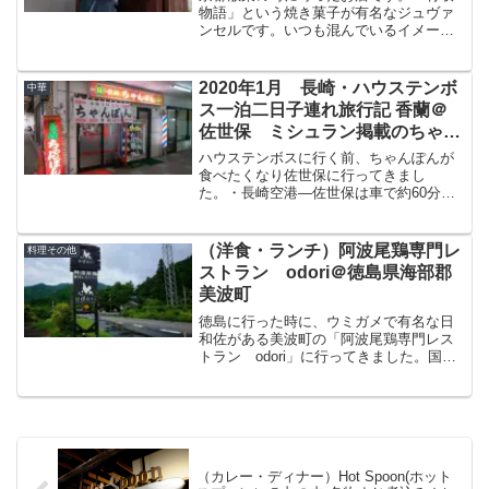
物語」という焼き菓子が有名なジュヴァ
ンセルです。いつも混んでいるイメージ
があったのですが、平日15時だと混んで
いないく、ちょっと一服してきました。
ジュバンセル（JOUVENCELLE)お店は八
2020年1月 長崎・ハウステンボ
中華
坂神社近くに...
ス一泊二日子連れ旅行記 香蘭＠
佐世保 ミシュラン掲載のちゃん
ぽん
ハウステンボスに行く前、ちゃんぽんが
食べたくなり佐世保に行ってきまし
た。・長崎空港―佐世保は車で約60分、
佐世保―ハウステンボスは車で20分（合
計80分）・長崎空港―長崎は車で約30
分、長崎市―ハウステンボスは車で60分
（洋食・ランチ）阿波尾鶏専門レ
料理その他
（合計90分）今から...
ストラン odori＠徳島県海部郡
美波町
徳島に行った時に、ウミガメで有名な日
和佐がある美波町の「阿波尾鶏専門レス
トラン odori」に行ってきました。国道
55号線沿いにあるお店で、雰囲気、料理
とてもよかったですよ。今回は、odoriさ
んの、場所、混雑状況、メニュー、料理
をブログで...
（カレー・ディナー）Hot Spoon(ホット