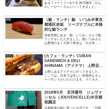
あるファクトリー&ラボ 神乃珈琲（かん
のこーひー）さんにいってきました。フ
ァクトリー&ラボ 神乃珈琲はドトールの
最高ブランドで焙煎工場を併設した人気
カフェです。開放感のある二階席、焙煎
（鮨・ランチ）鮨 いつみ＠東京
和食
工場が見られる一階...
都港区赤坂 リーズナブルに本格
的な鮨ランチ
赤坂見附にある「鮨 いつみ」さんで鮨
ランチをいただきました。鮨いつみさん
は豊洲のまぐろ卸で有名な「やま幸」の
ものを使うなど本格的なネタながら、お
酒を飲んでも1万円前後で済むリーズナブ
ルな価格で人気のお店です。今回はそん
(カフェ・ランチ）CUBAN
カフェ
な「鮨 いつみ」さんの...
SANDWICH & DELI
AHINAMA（アイナマ） 上野店
@東京都上野 気軽にキューバサ
上野にあるアイナマに行ってきました。
ンド エル・ク・パーノがいただ
ここでは、日本では珍しい本格的なキュ
ーバサンドがいただけます。マリネされ
けるお店
た豚肉とバターを塗って焼き上げたバン
ズのホットサンドは、外はパリッ、中は
どっしりとしていてとても美味しい。今
2018年5月 京洋菓司 ジュヴァ
カフェ
回はこのアイナマについて...
ンセル（JOUVENCELLE)＠京都
祇園店
京都散策の時に寄ったお店です。「竹取