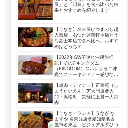
屋」と「川豊」を食べ比べた結
果とおすすめを紹介します
【うなぎ】名古屋ひつまぶし超
人気店 あつた蓬莱軒本店とう
な富士本店で食べ比べ。おすす
めはどっち？
【2022年GW子連れ沖縄旅行
記】その7 キングダム
（KINGDOM）＠ハレクラニ沖
縄でステーキディナー感想など
をブログレビュー
【焼肉・ディナー】正泰苑（し
ょうたいえん）芝大門店＠大
門・浜松町 気軽に上質一人焼
肉
【うなぎ・ランチ】うなぎ な
まずや 名東分店＠愛知県名古
屋市名東区 ビジュアル系ひつ