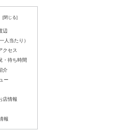
次
渡辺
(一人当たり）
アクセス
況・待ち時間
紹介
ュー
お店情報
情報