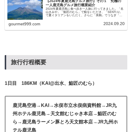
【2024年夏鹿児島グルメ旅行】その１ 究極の
一人鹿児島グルメ旅行概要紹介
2024年夏鹿児島に食べ歩き一人旅に行ってきました。「名
山きみや」「鮨匠のむら」で鮨をいただき、「SENTI.U」
で夏イタリアンをいただく、さらに「美鶴」でうなぎ「永
楽荘」で地鶏と黒毛和牛、「むじゃき」でシロクマをいた
だき、宿泊は「城山ホテル」と「シェラトン鹿児島」、指
2024.09.20
gourmet999.com
宿「砂楽」で砂蒸し温泉、霧島温泉「妙見石原壮」で露天
風呂、城山ホテルの「薩摩の湯」で桜島を眺め、シェラト
ン鹿児島で天然温泉につかる。仙厳園で島津家の歴史にふ
れ、鹿児島水族館でジンベイザメを鑑賞。そんな詰込みま
くりの２泊３日の究極のグルメ一人旅旅行記をブログで紹
介したいと思います。
旅行行程概要
1日目 186KM（KAI@出水、鮨匠のむら）
鹿児島空港→KAI→水俣市立水俣病資料館→JR九
州ホテル鹿児島→天文館むじゃき本店→鮨匠のむ
ら→鹿児島ラーメン豚とろ天文館本店→JR九州ホ
テル鹿児島