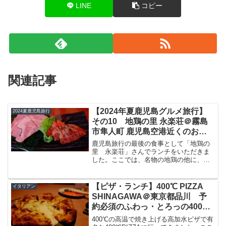
LINE
コピー
関連記事
【2024年夏鹿児島グルメ旅行】
2024夏鹿児島旅行
その10 地鶏の里 永楽荘＠霧島
市隼人町 鹿児島空港近くのお肉
の名店
鹿児島旅行の最後の食事として「地鶏の
里 永楽荘」さんでランチをいただきま
した。ここでは、名物の地鶏の他に、鹿
児島の黒毛和牛を網焼きでいただけま
す。今回はこの永楽荘山でいただいたラ
ンチをブログで紹介したいと思います。
【ピザ・ランチ】400℃ PIZZA
イタリアン
地鶏の里 永楽荘霧島市や隼...
SHINAGAWA＠東京都品川 予
約必須のふわっ・とろっの400℃
の高温で焼き上げる高加水ピザ
400℃の高温で焼き上げる高加水ピザで有