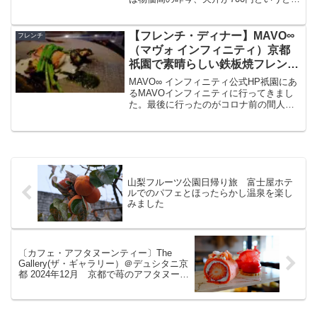
も良心的な価格で食べられる天ぷら専門
店です。今回はここでいただいた上天丼
についてブログで紹介したいと思いま
【フレンチ・ディナー】MAVO∞
フレンチ
す。天せ＠白楽「天せ」...
（マヴォ インフィニティ）京都
祇園で素晴らしい鉄板焼フレンチ
ディナー
MAVO∞ インフィニティ公式HP祇園にあ
るMAVOインフィニティに行ってきまし
た。最後に行ったのがコロナ前の間人ガ
ニスペシャルコース、もうすでに2年半に
なるんですね。前回は八坂神社近くにあ
る舞風館（ホテル）1階にありましたが、
現在は京都祇...
山梨フルーツ公園日帰り旅 富士屋ホテ
ルでのパフェとほったらかし温泉を楽し
みました
〔カフェ・アフタヌーンティー〕The
Gallery(ザ・ギャラリー）＠デュシタニ京
都 2024年12月 京都で苺のアフタヌーン
ティー