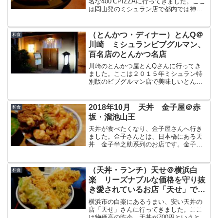
名な400℃PIZZAに行ってきました。ここ
は岡山発のミシュラン店で都内では神楽
坂が1店舗目、そして25年の6月に品川に2
店舗目がオープンしました。神楽坂店は
ほぼ予約が取れない超予約困難店、品川
（とんかつ・ディナー）とんQ＠
和食
店も現...
川崎 ミシュランビブグルマン、
百名店のとんかつ名店
川崎のとんかつ屋とんQさんに行ってき
ました。ここは２０１５年ミシュラン特
別版のビブグルマン店で美味しいとんか
つの他にロースの塩焼き、ポークソテー
等がいただけます。今回はこのとんQデ
ィナーの場所・アクセス、混雑、メニュ
2018年10月 天丼 金子屋＠赤
和食
ー、料理をぶろぐで紹介し...
坂・溜池山王
天丼が食べたくなり、金子屋さんへ行き
ました。金子さんとは、日本橋にある天
丼 金子半之助系列のお店です。金子半
之助はいつも混んでいるので、空いてい
るお店を選びたく赤坂にある金子屋さん
に行ってきました。夜の東京駅夜の東京
（天丼・ランチ）天せ＠横浜白
和食
駅は綺麗ですね。ここから...
楽 リーズナブルな価格を守り抜
き愛されているお店「天せ」で上
天丼をいただく
横浜市の白楽にあるうまい、安い天丼の
店「天せ」さんに行ってきました。ここ
は物価高の昨今、天丼が700円というとて