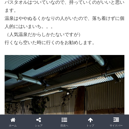
バスタオルはついていなので、持っていくのがいいと思い
ます。
温泉はややぬるくかなりの人がいたので、落ち着けずに個
人的にはいまいち。。。
（人気温泉だからしかたないですが）
行くなら空いた時に行くのをお勧めします。
ホーム
シェア
目次へ
トップ
サイドバー