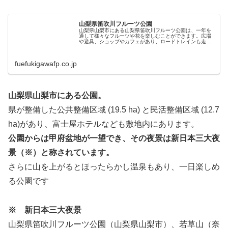
山梨県笛吹川フルーツ公園
山梨県山梨市にある山梨県笛吹川フルーツ公園は、一年を
通して様々なフルーツや花を楽しむことができます。広場
や遊具、ショップやカフェがあり、ロードトレインも走っ
ています。
fuefukigawafp.co.jp
山梨県山梨市にある公園。
県が整備した公共整備区域 (19.5 ha) と民活整備区域 (12.7
ha)があり、富士屋ホテルなども敷地内にあります。
公園からは甲府盆地が一望でき、その夜景は新日本三大夜
景（※）と称されています。
さらに山を上がるとほったらかし温泉もあり、一日楽しめ
る公園です
※ 新日本三大夜景
山梨県笛吹川フルーツ公園（山梨県山梨市）、若草山（奈