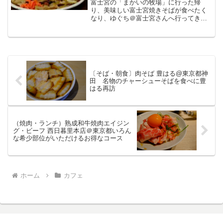
富士宮の「まかいの牧場」に行った帰
り、美味しい富士宮焼きそばが食べたく
なり、ゆぐち＠富士宮さんへ行ってきま
した。お食事処 焼きそば お好み焼
き ゆぐち住宅街の中にある富士宮焼き
そばとお好み焼きのお店です。まかいの
牧場からは車で15分程度でし...
〔そば・朝食〕肉そば 豊はる@東京都神
田 名物のチャーシューそばを食べに豊
はる再訪
（焼肉・ランチ）熟成和牛焼肉エイジン
グ・ビーフ 西日暮里本店＠東京都いろん
な希少部位がいただけるお得なコース
ホーム
カフェ