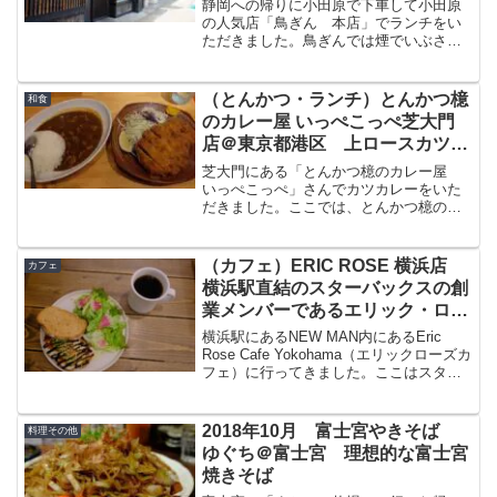
静岡への帰りに小田原で下車して小田原
の人気店「鳥ぎん 本店」でランチをい
ただきました。鳥ぎんでは煙でいぶされ
た香ばしい焼き鳥と一つ一つ炊かれた美
味しい釜めしがいただけます。そんな鳥
ぎんの場所・アクセス、混雑状況、メニ
（とんかつ・ランチ）とんかつ檍
和食
ュー、料理をブログで紹介したいと思い
のカレー屋 いっぺこっぺ芝大門
ます。
店＠東京都港区 上ロースカツカ
レーをいただきました
芝大門にある「とんかつ檍のカレー屋
いっぺこっぺ」さんでカツカレーをいた
だきました。ここでは、とんかつ檍のと
んかつとカレーが一緒にいただける一石
二鳥的なお店。そんな人気カレー店での
カツカレーをブログで紹介したいと思い
（カフェ）ERIC ROSE 横浜店
カフェ
ます。とんかつ檍のカレー...
横浜駅直結のスターバックスの創
業メンバーであるエリック・ロー
ズ氏に由来するカフェ
横浜駅にあるNEW MAN内にあるEric
Rose Cafe Yokohama（エリックローズカ
フェ）に行ってきました。ここはスタバ
の創業者の一人がハワイに開いたお店ら
しく、美味しいコーヒーがいただける美
味しいカフェです。NEWoMAN横...
2018年10月 富士宮やきそば
料理その他
ゆぐち＠富士宮 理想的な富士宮
焼きそば