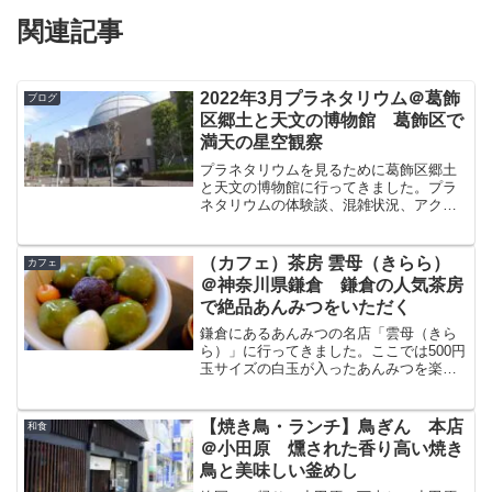
関連記事
2022年3月プラネタリウム＠葛飾
ブログ
区郷土と天文の博物館 葛飾区で
満天の星空観察
プラネタリウムを見るために葛飾区郷土
と天文の博物館に行ってきました。プラ
ネタリウムの体験談、混雑状況、アクセ
ス方法、感想口コミ等を書きたいと思い
ます。葛飾区郷土と天文の博物館東京都
葛飾区にある博物館で、歴史、民俗、天
（カフェ）茶房 雲母（きらら）
カフェ
文学等がまなべます。2階...
＠神奈川県鎌倉 鎌倉の人気茶房
で絶品あんみつをいただく
鎌倉にあるあんみつの名店「雲母（きら
ら）」に行ってきました。ここでは500円
玉サイズの白玉が入ったあんみつを楽し
む事ができます。今回はこの雲母でいた
だいた抹茶あんみつについてブログで紹
介したいと思います。茶房 雲母（きら
【焼き鳥・ランチ】鳥ぎん 本店
和食
ら）鎌倉駅から銭洗弁...
＠小田原 燻された香り高い焼き
鳥と美味しい釜めし