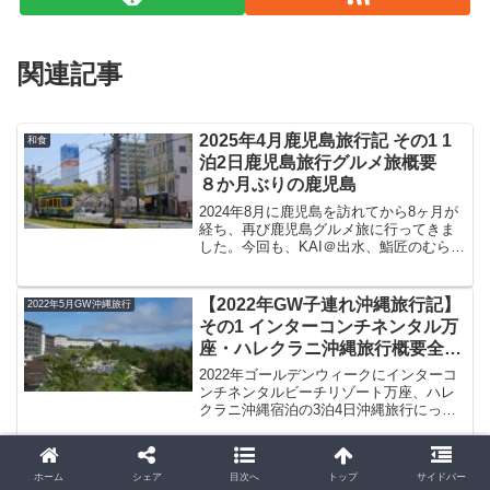
関連記事
2025年4月鹿児島旅行記 その1 1
和食
泊2日鹿児島旅行グルメ旅概要
８か月ぶりの鹿児島
2024年8月に鹿児島を訪れてから8ヶ月が
経ち、再び鹿児島グルメ旅に行ってきま
した。今回も、KAI＠出水、鮨匠のむら＠
鹿児島市、名山きみや＠鹿児島市、天文
館むじゃき、豚とろ、やぶ金＠桜島フェ
リーをいただいた食の旅です。今回はこ
【2022年GW子連れ沖縄旅行記】
2022年5月GW沖縄旅行
こから、概要、...
その1 インターコンチネンタル万
座・ハレクラニ沖縄旅行概要全体
まとめ 旅行スケジュールをブロ
2022年ゴールデンウィークにインターコ
グで紹介
ンチネンタルビーチリゾート万座、ハレ
クラニ沖縄宿泊の3泊4日沖縄旅行にって
きました。行ってみないと分からないこ
と、気づいたこと、旅のヒントも書きた
いと思いますので、読んでいただいた皆
【2022年夏休み子連れ小浜島旅
2022年夏休み小浜島旅行
ホーム
シェア
目次へ
トップ
サイドバー
さんの一助となれば幸いです。
行記】その1 沖縄の離島小浜島旅