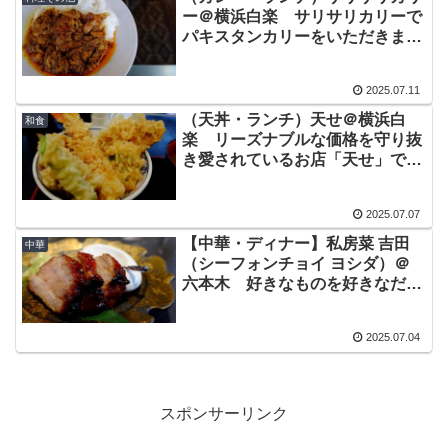
ー＠横浜白楽 サリサリカリーで
パキスタンカリーをいただきまし
た
2025.07.11
（天丼・ランチ）天せ＠横浜白
和食
楽 リーズナブルな価格を守り抜
き愛されているお店「天せ」で上
天丼をいただく
2025.07.07
【中華・ディナー】私房菜 吉田
中華
（シーフォンチョイ ヨシダ）＠
六本木 好きなものを好きなだけ
いただく幸せ アラカルトでいた
だく美味しい中華
2025.07.04
スポンサーリンク