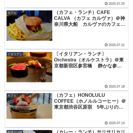
2025.07.25
（カフェ・ランチ）CAFE
カフェ
CALVA （カフェ カルヴァ）＠神
奈川県大船 カルヴァのカフェで
美味しいハンバーガーとかき氷を
いただきました
2025.07.21
〔イタリアン・ランチ〕
イタリアン
Orchestra（オルケストラ）＠東
京都新宿区参宮橋 静かな参宮
橋でいただく繊細で美しく美味し
いイタリアン
2025.07.18
（カフェ）HONOLULU
カフェ
COFFEE（ホノルルコーヒー）＠
東京都渋谷区原宿 5年ぶりのア
サイボールを原宿でいただきまし
た
2025.07.14
（カレー・ランチ）サリサリカリ
料理その他