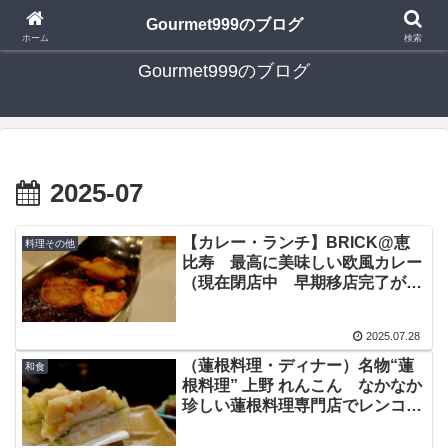
日々の食べ歩き・たまに行く旅行・子供とのお出かけを書いたブログです
Gourmet999のブログ
ホーム
検索
Gourmet999のブログ
2025-07
【カレー・ランチ】BRICK@恵
料理その他
比寿 最高に美味しい欧風カレー
（現在閉店中 早期移店完了が望
まれる名店）
2025.07.28
（蓮根料理・ディナー）名物“蓮
和食
根料理” 上野 れんこん なかなか
珍しい蓮根料理専門店でレンコン
づくし