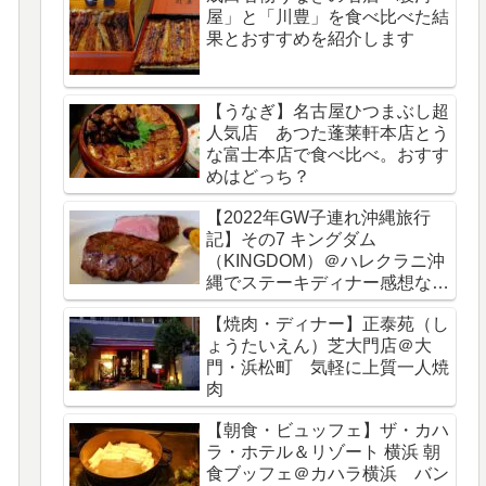
屋」と「川豊」を食べ比べた結
果とおすすめを紹介します
【うなぎ】名古屋ひつまぶし超
人気店 あつた蓬莱軒本店とう
な富士本店で食べ比べ。おすす
めはどっち？
【2022年GW子連れ沖縄旅行
記】その7 キングダム
（KINGDOM）＠ハレクラニ沖
縄でステーキディナー感想など
をブログレビュー
【焼肉・ディナー】正泰苑（し
ょうたいえん）芝大門店＠大
門・浜松町 気軽に上質一人焼
肉
【朝食・ビュッフェ】ザ・カハ
ラ・ホテル＆リゾート 横浜 朝
食ブッフェ＠カハラ横浜 バン