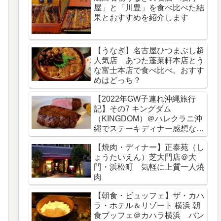
屋」と「川豊」を食べ比べた結
果とおすすめを紹介します
【うなぎ】名古屋ひつまぶし超
人気店 あつた蓬莱軒本店とう
な富士本店で食べ比べ。おすす
めはどっち？
【2022年GW子連れ沖縄旅行
記】その7 キングダム
（KINGDOM）＠ハレクラニ沖
縄でステーキディナー感想など
をブログレビュー
【焼肉・ディナー】正泰苑（し
ょうたいえん）芝大門店＠大
門・浜松町 気軽に上質一人焼
肉
【朝食・ビュッフェ】ザ・カハ
ラ・ホテル＆リゾート 横浜 朝
食ブッフェ＠カハラ横浜 バン