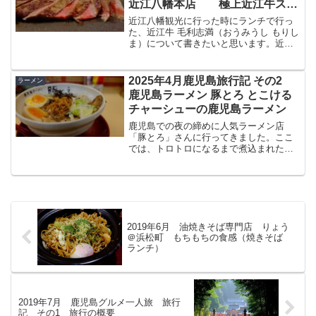
近江八幡本店 極上近江牛ステ
ーキランチ
近江八幡観光に行った時にランチで行っ
た、近江牛 毛利志満（おうみうし もりし
ま）について書きたいと思います。近江
牛（滋賀県）というと 松阪牛（三重
県）・神戸ビーフ（兵庫県）と合わせて
日本三大和牛と称される素晴らしい牛肉
2025年4月鹿児島旅行記 その2
ラーメン
です。近江牛 毛利志満...
鹿児島ラーメン 豚とろ とこける
チャーシューの鹿児島ラーメン
鹿児島での夜の締めに人気ラーメン店
「豚とろ」さんに行ってきました。ここ
では、トロトロになるまで煮込まれたチ
ャーシューが人気です。今回はこの豚と
ろさんについてブログで紹介したいと思
います。鹿児島ラーメン 豚とろ とは鹿
児島ラーメン 豚とろ公式...
2019年6月 油焼きそば専門店 りょう
＠浜松町 もちもちの食感（焼きそば
ランチ）
2019年7月 鹿児島グルメ一人旅 旅行
記 その1 旅行の概要