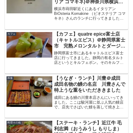
リア コマキネ)＠神奈川県横浜市
蒔田 絶品パスタランチ
横浜市蒔田駅近くにあるイタリアン
BiOsteria Komakine （ビオステリア コマ
キネ）さんのランチに行ってきました。
ここは前回夜に行きとても美味しい肉料
理がいただきました。ランチタイムはパ
スタがいただけ、今回はランチパスタを
【カフェ】quatre epice富士店
カフェ
いただ...
（キャトルエピス）＠静岡県富士
市 完熟メロンタルトとダージリ
ン
静岡県富士市にあるキャトルエピス富士
店に行ってきました。静岡の有名タルト
店というとキルフェボン。そのキルフェ
ボンで修業されたパティシエが作る旬の
タルトケーキは個人的にはキルフェボン
より好き。そんな富士の人気店キャトル
【うなぎ・ランチ】川豊＠成田
和食
エピスの場所・アクセス、混雑状況、料
成田名物の鰻の名店 川豊さんで
理をブログで紹介したいと思います。
特上うな重をいただききました
成田にある鰻の川豊本店さんにいってき
ました。ここは駿河屋に並ぶ人気の鰻店
で、店先でさばいた鰻を蒸して焼き上げ
た鰻を楽しむ事ができます。いただいた
鰻はふわっとしながらも焼きの香ばしさ
もすごく感じ、関東風うなぎの醍醐味を
【ステーキ・ランチ】近江牛 毛
料理その他
いただけるお店です。今回...
利志満（おうみうし もりしま）