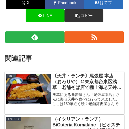
X
Facebook
はてブ
LINE
コピー
関連記事
〔天丼・ランチ〕尾張屋 本店
和食
（おわりや）＠東京都台東区浅
草 老舗そば店で極上海老天丼
これは美味しい
浅草にある蕎麦屋さん「尾張屋本店」さ
んに海老天丼を食べに行って来ました。
ここは160年近く続く老舗蕎麦屋さんで大
きな海老が2本のった天丼、蕎麦がいただ
ける名店です。今回は浅草にある尾張屋
本店さんでいただいた天丼についてブロ
（イタリアン・ランチ）
イタリアン
グで紹介したいと思...
BiOsteria Komakine （ビオステ