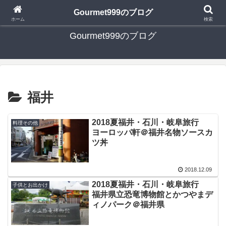
日々の食べ歩き・たまに行く旅行・子供とのお出かけを書いたブログです
Gourmet999のブログ
ホーム
検索
Gourmet999のブログ
福井
2018夏福井・石川・岐阜旅行
料理その他
ヨーロッパ軒＠福井名物ソースカ
ツ丼
2018.12.09
2018夏福井・石川・岐阜旅行
子供とお出かけ
福井県立恐竜博物館とかつやまデ
ィノパーク＠福井県