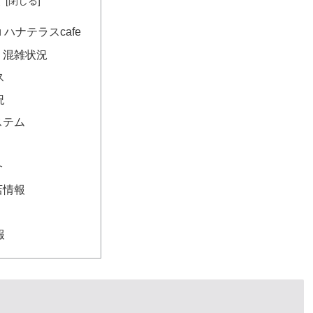
次
u ハナテラスcafe
・混雑状況
ス
況
ステム
介
店情報
報