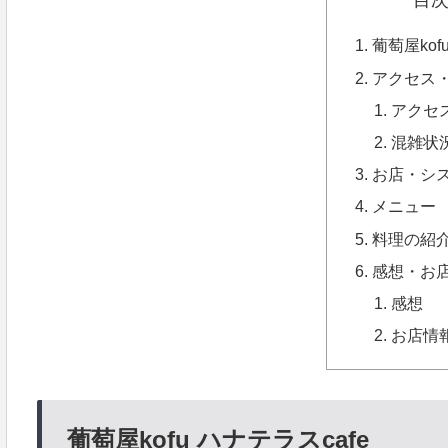
目
葡萄屋kof
アクセス
アクセ
混雑状
お店・シ
メニュー
料理の紹
感想・お
感想
お店情
葡萄屋kofu ハナテラスcafe