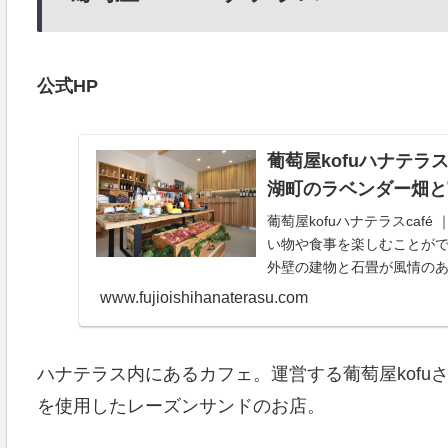
公式HP
葡萄屋kofuハナテラス
湖町のラベンダー畑と
葡萄屋kofuハナテラスca
い物や食事を楽しむことがで
外壁の建物と石畳が風情のあ
www.fujioishihanaterasu.com
ハナテラス内にあるカフェ。運営する葡萄屋kofu
を使用したレーズンサンドのお店。