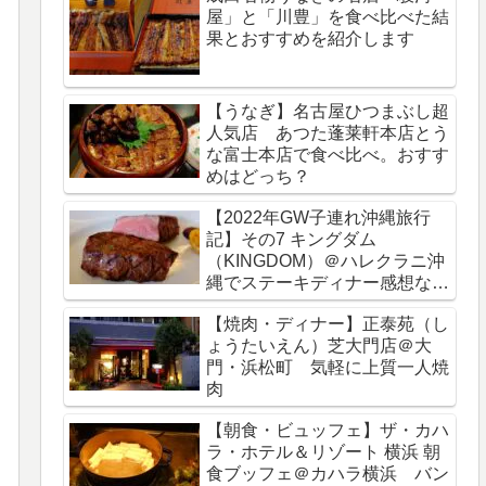
屋」と「川豊」を食べ比べた結
果とおすすめを紹介します
【うなぎ】名古屋ひつまぶし超
人気店 あつた蓬莱軒本店とう
な富士本店で食べ比べ。おすす
めはどっち？
【2022年GW子連れ沖縄旅行
記】その7 キングダム
（KINGDOM）＠ハレクラニ沖
縄でステーキディナー感想など
をブログレビュー
【焼肉・ディナー】正泰苑（し
ょうたいえん）芝大門店＠大
門・浜松町 気軽に上質一人焼
肉
【朝食・ビュッフェ】ザ・カハ
ラ・ホテル＆リゾート 横浜 朝
食ブッフェ＠カハラ横浜 バン