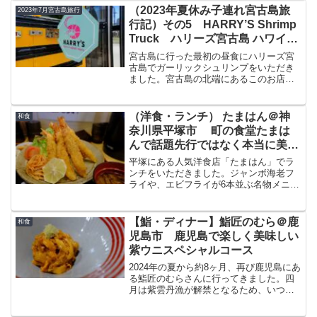
回はこの大松園の焼肉についてブログで
（2023年夏休み子連れ宮古島旅
2023年7月宮古島旅行
紹介したいと思います。小...
行記）その5 HARRY’S Shrimp
Truck ハリーズ宮古島 ハワイノ
ースショア名物ガーリックシュリ
宮古島に行った最初の昼食にハリーズ宮
ンプ
古島でガーリックシュリンプをいただき
ました。宮古島の北端にあるこのお店
は、宮古ブルーと芝生、アメリカのスク
ールバスで提供されるガーリックシュリ
ンプがいただけるお店です。今回はこの
（洋食・ランチ） たまはん＠神
和食
ハリーズ宮古島の場所・アクセス、混雑
奈川県平塚市 町の食堂たまは
状況、料理をブログで紹介したいと思い
んで話題先行ではなく本当に美味
ます。
しい海老フライパラダイスを堪能
平塚にある人気洋食店「たまはん」でラ
ンチをいただきました。ジャンボ海老フ
ライや、エビフライが6本並ぶ名物メニュ
ー「海老パラダイス」で知られ、メディ
アにも登場する平塚屈指の洋食店です。
今回は、こちらでいただいたランチにつ
【鮨・ディナー】鮨匠のむら＠鹿
和食
いて紹介します。たまは...
児島市 鹿児島で楽しく美味しい
紫ウニスペシャルコース
2024年の夏から約8ヶ月、再び鹿児島にあ
る鮨匠のむらさんに行ってきました。四
月は紫雲丹漁が解禁となるため、いつも
の鮨コースに紫雲丹が加えられた紫うに
のスペシャルコースをいただきました。