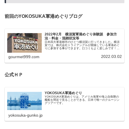
前回のYOKOSUKA軍港めぐりブログ
2022年2月 横須賀軍港めぐり体験談 参加方
法・料金・混雑状況等
日本四大軍港都市のひとつ横須賀に行ってきました。横須
賀では、株式会社トライアングルが開催している軍港めぐ
りに参加する事ができます。口コミもよく楽しみです！
YOKOSUKA軍港めぐり公式HP株式会社トライアングルが
開催しているツアーです。横須...
2022.03.02
gourmet999.com
公式ＨＰ
YOKOSUKA軍港めぐり
YOKOSUKA軍港めぐりは、アメリカ海軍や海上自衛隊の
艦船を間近で見ることができる、日本で唯一のクルージン
グツアーです。
yokosuka-gunko.jp