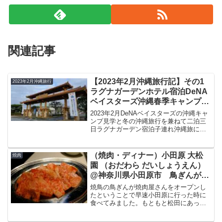
関連記事
【2023年2月沖縄旅行記】その1
2023年2月沖縄旅行
ラグナガーデンホテル宿泊DeNA
ベイスターズ沖縄春季キャンプ全
体概要・旅行日程を紹介
2023年2月DeNAベイスターズの沖縄キャ
ンプ見学と冬の沖縄旅行を兼ねて二泊三
日ラグナガーデン宿泊子連れ沖縄旅に行
ってきました。今回はDeNAベイスターズ
の沖縄キャンプ、行った観光スポット、
宿泊したラグナガーデンホテル、食べた
（焼肉・ディナー）小田原 大松
焼肉
物、旅のヒント等をブログで紹介したい
園 （おだわら だいしょうえん）
と思います。その１では旅行の全体概
@神奈川県小田原市 鳥ぎんが経
要、旅行日程全体を記載したいと思いま
営する焼肉店
す。
焼鳥の鳥ぎんが焼肉屋さんをオープンし
たということで早速小田原に行った時に
食べてみました。もともと松田にあった
焼肉屋さんのレシピを受け継いだお店ら
しく、肉質もよく美味しかったです。今