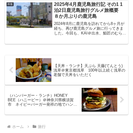
いつもの様な日本酒のペアリングに旨い
2025年4月鹿児島旅行記 その1 1
和食
鮨、鮨匠のむらさん...
泊2日鹿児島旅行グルメ旅概要
８か月ぶりの鹿児島
2024年8月に鹿児島を訪れてから8ヶ月が
経ち、再び鹿児島グルメ旅に行ってきま
した。今回も、KAI＠出水、鮨匠のむら＠
鹿児島市、名山きみや＠鹿児島市、天文
館むじゃき、豚とろ、やぶ金＠桜島フェ
リーをいただいた食の旅です。今回はこ
こから、概要、...
【天丼・ランチ】天ぷら 天藤(てんとう)
浅草＠東京都浅草 100年以上続く浅草の
老舗で天丼をいただく
（ハンバーガー・ランチ）HONEY
BEE（ハニービー）＠神奈川県横須賀
市 ネイビーバーガー発祥の地でハンバ
ーガーをいただく
ホーム
旅行